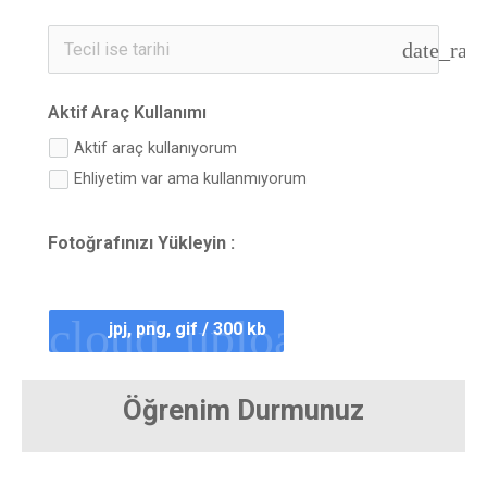
date_ran
Aktif Araç Kullanımı
Aktif araç kullanıyorum
Ehliyetim var ama kullanmıyorum
Fotoğrafınızı Yükleyin :
cloud_upload
jpj, png, gif / 300 kb
Öğrenim Durmunuz