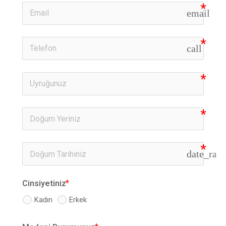
email
call
date_ran
Cinsiyetiniz
Kadın
Erkek